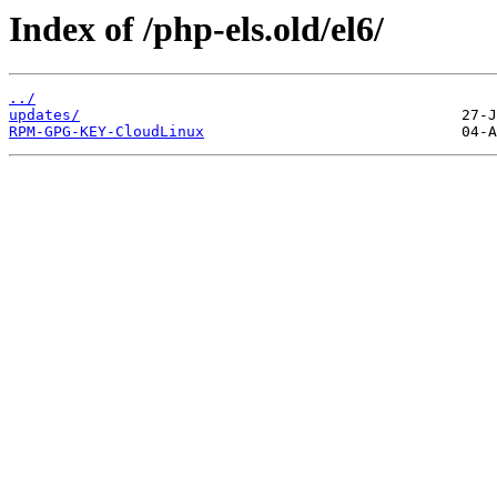
Index of /php-els.old/el6/
../
updates/
RPM-GPG-KEY-CloudLinux